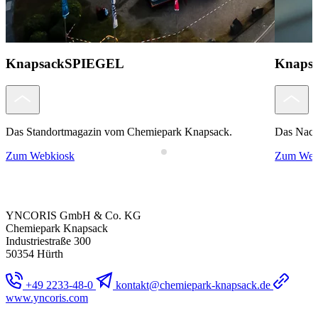
KnapsackSPIEGEL
Knapsa
Das Standortmagazin vom Chemiepark Knapsack.
Das Nach
Zum Webkiosk
Zum Web
YNCORIS GmbH & Co. KG
Chemiepark Knapsack
Industriestraße 300
50354 Hürth
+49 2233-48-0
kontakt@chemiepark-knapsack.de
www.yncoris.com