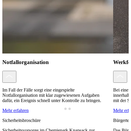
Notfallorganisation
Werkfe
Im Fall der Fälle sorgt eine eingespielte
Bei eine
Notfallorganisation mit klar zugewiesenen Aufgaben
innerhal
dafür, ein Ereignis schnell unter Kontrolle zu bringen.
mit der 
Mehr erfahren
Mehr erf
Sicherheitsbroschüre
Bürgertel
Sicherheitsvorsorge im Chemiepark Knapsack zur
Das Bürge