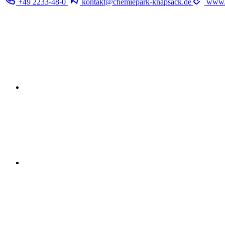
+49 2233-48-0
kontakt@chemiepark-knapsack.de
www.y