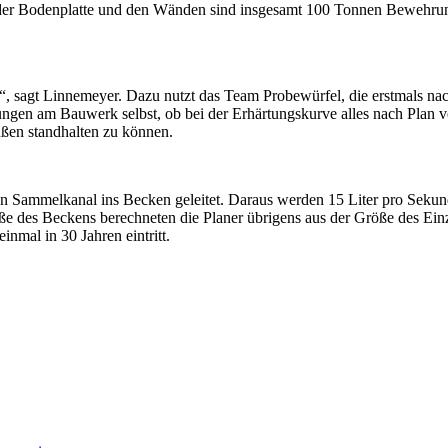
n der Bodenplatte und den Wänden sind insgesamt 100 Tonnen Bewehrun
ist“, sagt Linnemeyer. Dazu nutzt das Team Probewürfel, die erstmals 
ngen am Bauwerk selbst, ob bei der Erhärtungskurve alles nach Plan ve
ußen standhalten zu können.
n Sammelkanal ins Becken geleitet. Daraus werden 15 Liter pro Sekund
öße des Beckens berechneten die Planer übrigens aus der Größe des Ei
nmal in 30 Jahren eintritt.