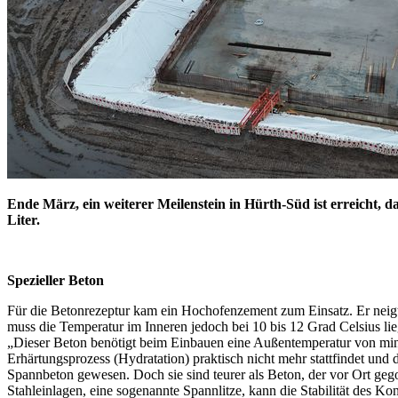
Ende März, ein weiterer Meilenstein in Hürth-Süd ist erreicht, da
Liter.
Spezieller Beton
Für die Betonrezeptur kam ein Hochofenzement zum Einsatz. Er neigt
muss die Temperatur im Inneren jedoch bei 10 bis 12 Grad Celsius l
„Dieser Beton benötigt beim Einbauen eine Außentemperatur von mindes
Erhärtungsprozess (Hydratation) praktisch nicht mehr stattfindet und
Spannbeton gewesen. Doch sie sind teurer als Beton, der vor Ort geg
Stahleinlagen, eine sogenannte Spannlitze, kann die Stabilität des K