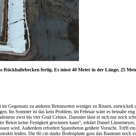
s Rückhaltebecken fertig. Es misst 40 Meter in der Länge, 25 Meter 
 im Gegensatz zu anderen Betonsorten weniger zu Rissen, entwickelt 
iegen. Im Sommer ist das kein Problem, im Februar wäre es beinahe e
tens zwei bis vier Grad Celsius. Darunter lässt er sich nur noch schwe
 der Beton keine Festigkeit gewinnen kann“, erklärt Daniel Linnemeyer
ossen wird. Außerdem erfordert Spannbeton größere Vorsicht. Trifft ei
onstrukts leiden. Die 60 cm starke Bodenplatte goss das Bauteam noch 