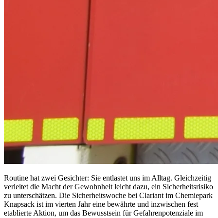
Routine hat zwei Gesichter: Sie entlastet uns im Alltag. Gleichzeitig
verleitet die Macht der Gewohnheit leicht dazu, ein Sicherheitsrisiko
zu unterschätzen. Die Sicherheitswoche bei Clariant im Chemiepark
Knapsack ist im vierten Jahr eine bewährte und inzwischen fest
etablierte Aktion, um das Bewusstsein für Gefahrenpotenziale im