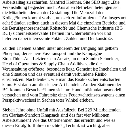
Arbeitsalltag zu schärfen. Manfred Kreitner, Site SEO sagt: „Die
Veranstaltung begeistert mich. Aus allen Betrieben beteiligen sich
die Mitarbeitenden an der Gestaltung. Die Mehrzahl der
Kolleg*innen kommt vorbei, um sich zu informieren.“ An insgesamt
acht Ständen stellten auch in diesem Mai die einzelnen Betriebe und
die Berufsgenossenschaft Rohstoffe und Chemische Industrie (BG
RCI) sicherheitsrelevante Themen im Unternehmen vor und
lieferten dabei interessante Fakten, Zahlen und Denkanstöße.
Zu den Themen zählten unter anderem der Umgang mit gelbem
Phosphor, der sichere Fasstransport und die Kampagne
Stop.Think.Act. Letzteres ein Ansatz, an dem Sandra Schneider,
Head of Operations & Supply Chain Additives, die die
Veranstaltung eröffnete, besonders liegt. Gemeint ist: Innehalten und
eine Situation und das eventuell damit verbundene Risiko
einschätzen. Nachdenken, wie man das Risiko sicher entschärfen
kann. Erst dann auf die sichere Art handeln. An den Stationen der
BG konnten Besucher*innen sich am Handlaufsimulationsmodell
versuchen und vom Fahrersitz eines Feuerwehreinsatzwagens einen
Perspektivwechsel in Sachen toter Winkel erleben.
Sieben Jahre ohne Unfall mit Ausfallzeit. Bei 229 Mitarbeitenden
am Clariant-Standort Knapsack sind das fast vier Millionen
Arbeitsstunden! Wie das Unternehmen das erreicht und wie es
diesen Erfolg fortführen möchte? „Technik ist wichtig, aber